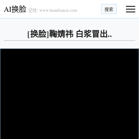
AI换脸
搜索
记住: www.huanliancn.com
[换脸]鞠婧祎 白浆冒出..