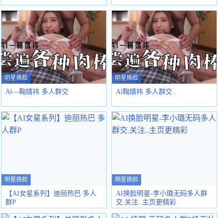
明星换脸
明星换脸
Al—鞠婧祎 多人群交
Al鞠婧祎 多人群交..
明星换脸
明星换脸
【AI女星系列】迪丽热巴 多人
AI换脸明星-李小璐无码多人群
群P
交.关注..主页更精彩