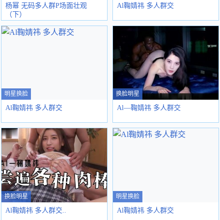
杨幂 无码多人群P场面壮观
Al鞠婧祎 多人群交
（下）
明星换脸
换脸明星
Al鞠婧祎 多人群交
Al—鞠婧祎 多人群交
换脸明星
明星换脸
Al鞠婧祎 多人群交..
Al鞠婧祎 多人群交