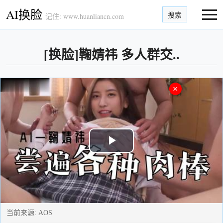
AI换脸
搜索
记住: www.huanliancn.com
[换脸]鞠婧祎 多人群交..
×
Play
Video
当前来源:
AOS