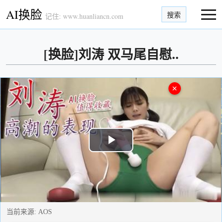
AI换脸
搜索
记住: www.huanliancn.com
[换脸]刘涛 双马尾自慰..
×
Play
Video
当前来源:
AOS