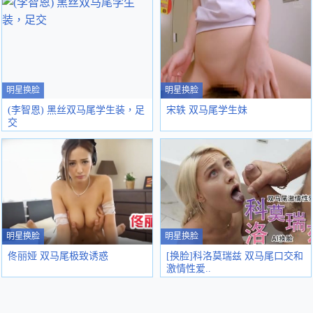
明星换脸
明星换脸
(李智恩) 黑丝双马尾学生装，足
宋轶 双马尾学生妹
交
明星换脸
明星换脸
佟丽娅 双马尾极致诱惑
[换脸]科洛莫瑞兹 双马尾口交和
激情性爱..