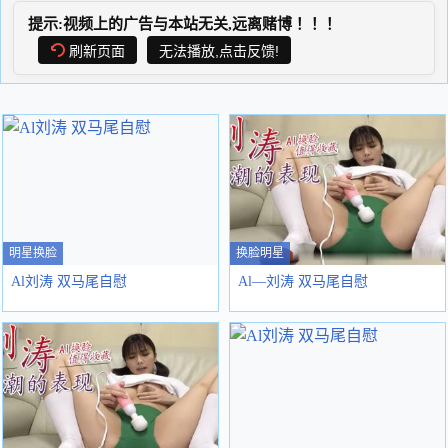
提示:视频上的广告与本站无关,远离赌博！！！
刷新页面
无法播放,点击反馈!
明星换脸
换脸明星
Al刘涛 双马尾自慰
Al—刘涛 双马尾自慰